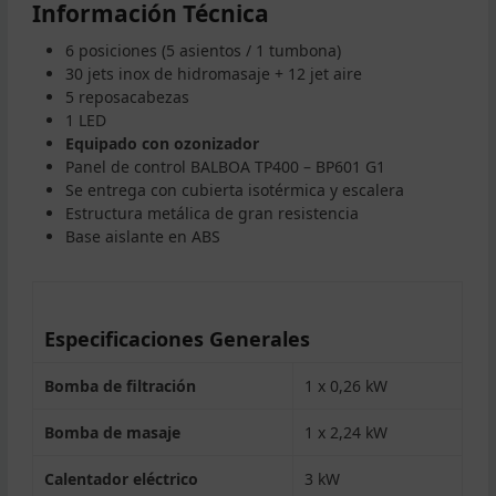
Información Técnica
6 posiciones (5 asientos / 1 tumbona)
30 jets inox de hidromasaje + 12 jet aire
5 reposacabezas
1 LED
Equipado con ozonizador
Panel de control BALBOA TP400 – BP601 G1
Se entrega con cubierta isotérmica y escalera
Estructura metálica de gran resistencia
Base aislante en ABS
Especificaciones Generales
Bomba de filtración
1 x 0,26 kW
Bomba de masaje
1 x 2,24 kW
Calentador eléctrico
3 kW