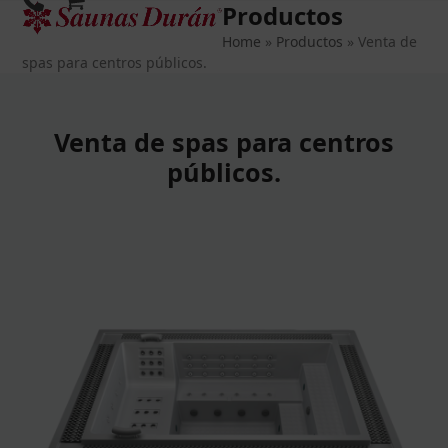
Productos
Open
Close
Skip
to
Home
»
Productos
»
Venta de
mobile
mobile
content
spas para centros públicos.
menu
menu
Venta de spas para centros
públicos.