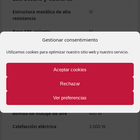
Estructura metálica de alta
Sí
resistencia
Base ABS aislante
Sí
Gestionar consentimiento
Cubierta isotérmica
Sí
Utilizamos cookies para optimizar nuestro sitio web y nuestro servicio.
Equipamiento
Aceptar cookies
Bomba de filtración
250 W
Rechazar
Bomba de masaje
1 x 1.800 W / 2,5
Ver preferencias
CV
Bomba de masaje de aire
400 W
Calefacción eléctrica
3.000 W