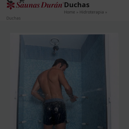
Duchas
Open
Close
Skip
to
Home
»
Hidroterapia
»
mobile
mobile
content
Duchas
menu
menu