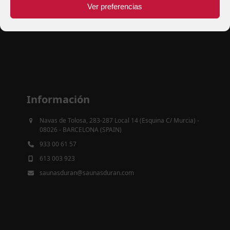
Ver preferencias
Información
Navas de Tolosa, 283-287 Local 14 (Esquina C/ Murcia) -
08026 - BARCELONA (SPAIN)
933 00 61 57
613 003 923
saunasduran@saunasduran.com