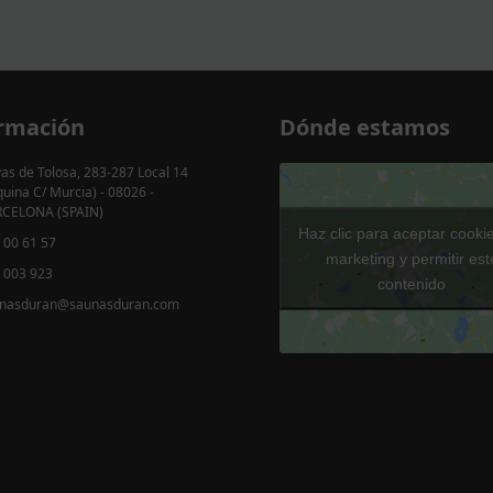
rmación
Dónde estamos
as de Tolosa, 283-287 Local 14
quina C/ Murcia) - 08026 -
CELONA (SPAIN)
Haz clic para aceptar cooki
 00 61 57
marketing y permitir est
 003 923
contenido
nasduran@saunasduran.com