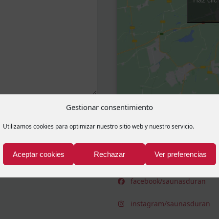
Gestionar consentimiento
933 00 61 57
Utilizamos cookies para optimizar nuestro sitio web y nuestro servicio.
613 003 923
Aceptar cookies
Rechazar
Ver preferencias
saunasduran@saunasdur
facebook/saunasduran
instagram/saunasduran