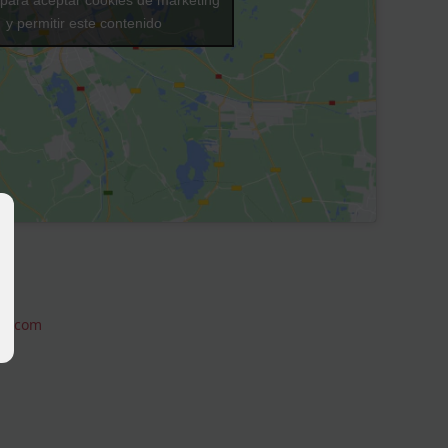
y permitir este contenido
an.com