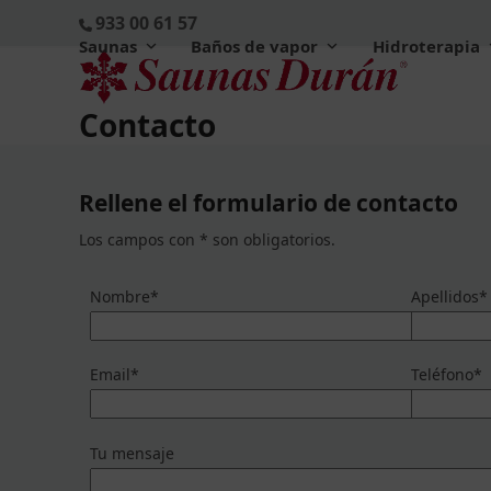
Skip
933 00 61 57
to
Saunas
Baños de vapor
Hidroterapia
content
Contacto
Rellene el formulario de contacto
Los campos con * son obligatorios.
Nombre*
Apellidos*
Email*
Teléfono*
Tu mensaje