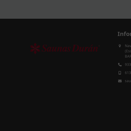
Info
Nav
(Es
BAR
933
613
sau