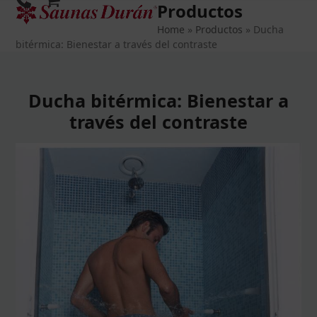
Productos
Open
Close
Skip
to
Home
»
Productos
»
Ducha
mobile
mobile
content
bitérmica: Bienestar a través del contraste
menu
menu
Ducha bitérmica: Bienestar a
través del contraste