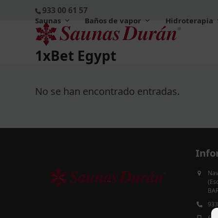
Skip
933 00 61 57
to
Saunas
Baños de vapor
Hidroterapia
content
1xBet Egypt
No se han encontrado entradas.
Info
Nav
(Es
BAR
933
613