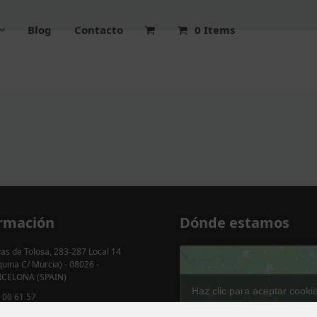
Blog
Contacto
0 Items
rmación
Dónde estamos
as de Tolosa, 283-287 Local 14
quina C/ Murcia) - 08026 -
CELONA (SPAIN)
Haz clic para aceptar cooki
 00 61 57
marketing y permitir est
 003 923