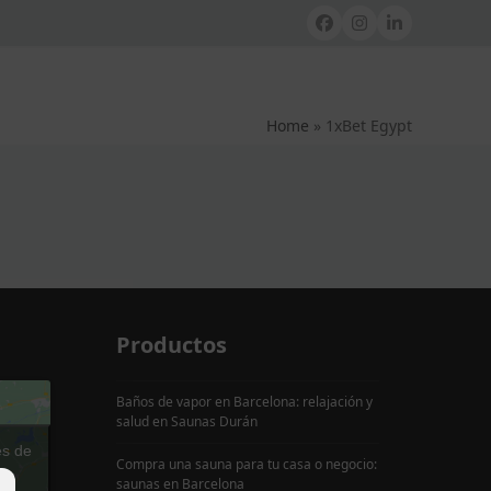
Facebook
Instagram
LinkedIn
Home
»
1xBet Egypt
Productos
Baños de vapor en Barcelona: relajación y
salud en Saunas Durán
es de
Compra una sauna para tu casa o negocio:
e
saunas en Barcelona