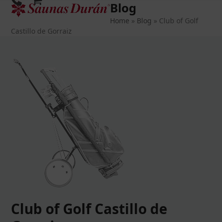
Blog
Open
Close
Skip
to
Home
»
Blog
»
Club of Golf
mobile
mobile
content
Castillo de Gorraiz
menu
menu
Club of Golf Castillo de