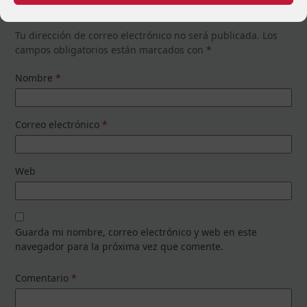
Deja una respuesta
Tu dirección de correo electrónico no será publicada.
Los
campos obligatorios están marcados con
*
Nombre
*
Correo electrónico
*
Web
Guarda mi nombre, correo electrónico y web en este
navegador para la próxima vez que comente.
Comentario
*