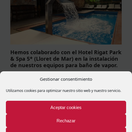
Hemos colaborado con el Hotel Rigat Park
& Spa 5* (Lloret de Mar) en la instalación
de nuestros equipos para baño de vapor.
El Hotel Rigat Park & Spa 5 * es un ejemplo de hoteles
Gestionar consentimiento
diseñados para…
Utilizamos cookies para optimizar nuestro sitio web y nuestro servicio.
Comments (0)
Aceptar cookies
Rechazar
Deja una respuesta
Tu dirección de correo electrónico no será publicada.
Los