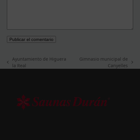
Ayuntamiento de Higuera
Gimnasio municipal de
previous
next
la Real
Canyelles
post:
post: