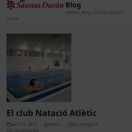
Blog
Open
Close
Skip
to
Home
»
Blog
»
El club Natació
mobile
mobile
content
Atlètic
menu
menu
El club Natació Atlètic
abril 27, 2015
admin
Sin categoría
0 comentarios