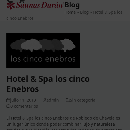
Blog
Open
Close
Skip
to
Home
»
Blog
»
Hotel & Spa los
mobile
mobile
content
cinco Enebros
menu
menu
Hotel & Spa los cinco
Enebros
julio 11, 2013
admin
Sin categoría
0 comentarios
El Hotel & Spa los cinco Enebros de Robledo de Chavela es
un lugar único donde poder combinar lujo y naturaleza