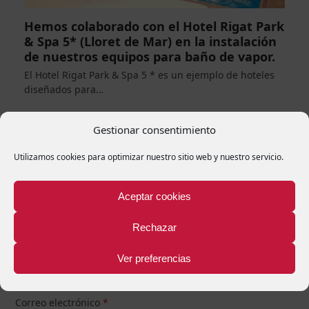
Hemos colaborado con el Hotel Rigat Park
& Spa 5* (Lloret de Mar) en la instalación
de nuestros equipos para baño de vapor.
El Hotel Rigat Park & Spa 5 * es un ejemplo de hoteles
diseñados para…
Gestionar consentimiento
Comments (0)
Utilizamos cookies para optimizar nuestro sitio web y nuestro servicio.
Deja una respuesta
Aceptar cookies
Tu dirección de correo electrónico no será publicada.
Los
campos obligatorios están marcados con
*
Rechazar
Nombre
*
Ver preferencias
Correo electrónico
*