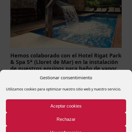
Hemos colaborado con el Hotel Rigat Park
& Spa 5* (Lloret de Mar) en la instalación
de nuestros equipos para baño de vapor.
El Hotel Rigat Park & Spa 5 * es un ejemplo de hoteles
Gestionar consentimiento
diseñados para…
Utilizamos cookies para optimizar nuestro sitio web y nuestro servicio.
Aceptar cookies
Comments (0)
Rechazar
Deja una respuesta