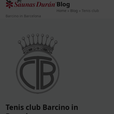
Blog
Open
Close
Skip
to
Home
»
Blog
»
Tenis club
mobile
mobile
content
Barcino in Barcelona
menu
menu
Tenis club Barcino in