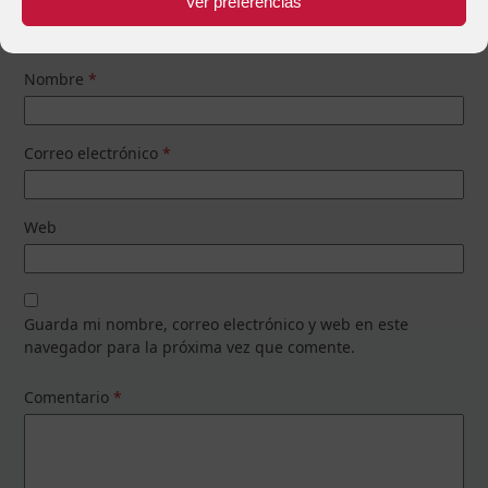
Ver preferencias
Tu dirección de correo electrónico no será publicada.
Los
campos obligatorios están marcados con
*
Nombre
*
Correo electrónico
*
Web
Guarda mi nombre, correo electrónico y web en este
navegador para la próxima vez que comente.
Comentario
*