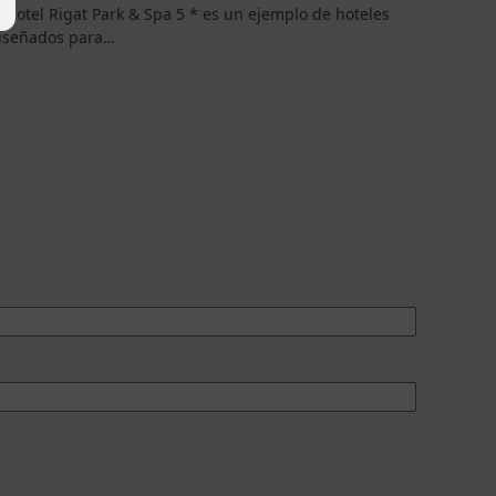
l Hotel Rigat Park & Spa 5 * es un ejemplo de hoteles
iseñados para…