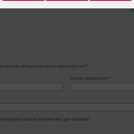
E
d
s campos obligatorios están marcados con
*
Correo electrónico
*
 navegador para la próxima vez que comente.